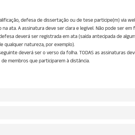
ficação, defesa de dissertação ou de tese participe(m) via we
 na ata. A assinatura deve ser clara e legível. Não pode ser em 
 defesa deverá ser registrada em ata (saída antecipada de alg
de qualquer natureza, por exemplo).
a seguinte deverá ser o verso da folha. TODAS as assinaturas d
s de membros que participarem à distância.
mVsp1e1XJur9D1A