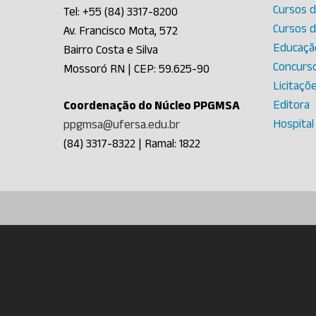
Cursos 
Tel: +55 (84) 3317-8200
Cursos 
Av. Francisco Mota, 572
Educação
Bairro Costa e Silva
Concurs
Mossoró RN | CEP: 59.625-90
Licitaçõ
Editora
Coordenação do Núcleo PPGMSA
Hospital
ppgmsa@ufersa.edu.br
(84) 3317-8322 | Ramal: 1822