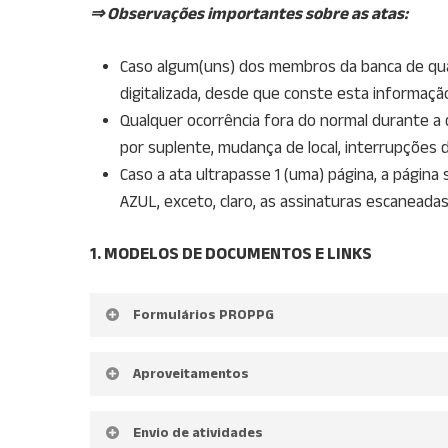
⇒ Observações importantes sobre as atas:
Caso algum(uns) dos membros da banca de quali
digitalizada, desde que conste esta informação
Qualquer ocorrência fora do normal durante a
por suplente, mudança de local, interrupções 
Caso a ata ultrapasse 1 (uma) página, a págin
AZUL, exceto, claro, as assinaturas escaneada
1. MODELOS DE DOCUMENTOS E LINKS
Formulários PROPPG
Solicitação de defesa de tese
Aproveitamentos
Link para novo formulário:
https://forms.gle/S7
Modelo de ata de defesa de tese
Envio de atividades