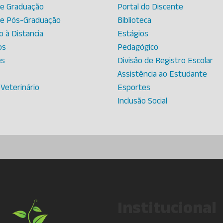
de Graduação
Portal do Discente
de Pós-Graduação
Biblioteca
 à Distancia
Estágios
os
Pedagógico
es
Divisão de Registro Escolar
Assistência ao Estudante
 Veterinário
Esportes
Inclusão Social
Institucional