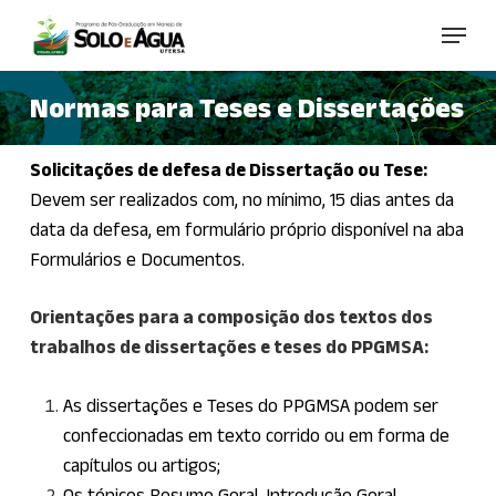
Skip
Menu
to
main
Normas para Teses e Dissertações
content
Solicitações de defesa de Dissertação ou Tese:
Devem ser realizados com, no mínimo, 15 dias antes da
data da defesa, em formulário próprio disponível na aba
Formulários e Documentos.
Orientações para a composição dos textos dos
trabalhos de dissertações e teses do PPGMSA:
As dissertações e Teses do PPGMSA podem ser
confeccionadas em texto corrido ou em forma de
capítulos ou artigos;
Os tópicos Resumo Geral, Introdução Geral,