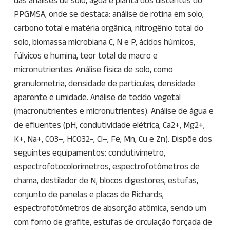
das análises de solo, água e planta dos discentes do
PPGMSA, onde se destaca: análise de rotina em solo,
carbono total e matéria orgânica, nitrogênio total do
solo, biomassa microbiana C, N e P, ácidos húmicos,
fúlvicos e humina, teor total de macro e
micronutrientes. Análise física de solo, como
granulometria, densidade de partículas, densidade
aparente e umidade. Análise de tecido vegetal
(macronutrientes e micronutrientes). Análise de água e
de efluentes (pH, condutividade elétrica, Ca2+, Mg2+,
K+, Na+, CO3–, HCO32-, Cl–, Fe, Mn, Cu e Zn). Dispõe dos
seguintes equipamentos: condutivímetro,
espectrofotocolorímetros, espectrofotômetros de
chama, destilador de N, blocos digestores, estufas,
conjunto de panelas e placas de Richards,
espectrofotômetros de absorção atômica, sendo um
com forno de grafite, estufas de circulação forçada de