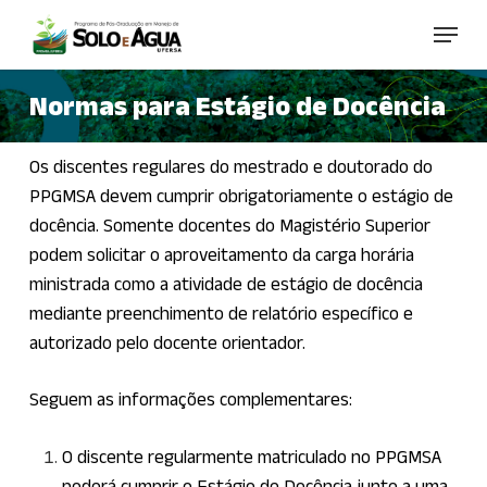
Skip
Menu
to
main
Normas para Estágio de Docência
content
Os discentes regulares do mestrado e doutorado do
PPGMSA devem cumprir obrigatoriamente o estágio de
docência. Somente docentes do Magistério Superior
podem solicitar o aproveitamento da carga horária
ministrada como a atividade de estágio de docência
mediante preenchimento de relatório específico e
autorizado pelo docente orientador.
Seguem as informações complementares:
O discente regularmente matriculado no PPGMSA
poderá cumprir o Estágio de Docência junto a uma