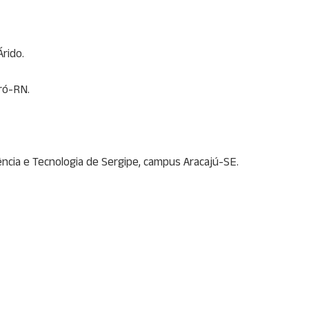
rido.
ró-RN.
iência e Tecnologia de Sergipe, campus Aracajú-SE.