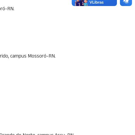
oró-RN.
-Árido, campus Mossoró-RN.
io Grande do Norte, campus Assu-RN.