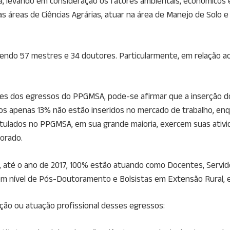
ra, levando em consideração os fatores ambientais, econômicos
as áreas de Ciências Agrárias, atuar na área de Manejo de Solo
sendo 57 mestres e 34 doutores. Particularmente, em relação ao
lattes dos egressos do PPGMSA, pode-se afirmar que a inserção
dos apenas 13% não estão inseridos no mercado de trabalho, en
tulados no PPGMSA, em sua grande maioria, exercem suas ativid
orado.
 até o ano de 2017, 100% estão atuando como Docentes, Servido
 em nível de Pós-Doutoramento e Bolsistas em Extensão Rural, 
ação ou atuação profissional desses egressos: