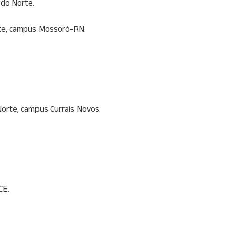
 do Norte.
rte, campus Mossoró-RN.
Norte, campus Currais Novos.
CE.