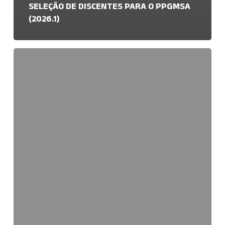
SELEÇÃO DE DISCENTES PARA O PPGMSA
(2026.1)
Edital
PPGMSA
05/2025
–
Pós-
doutourado
no
Projeto
CT-
Hidro